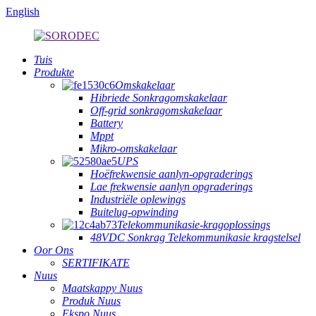
English
Tuis
Produkte
Omskakelaar
Hibriede Sonkragomskakelaar
Off-grid sonkragomskakelaar
Battery
Mppt
Mikro-omskakelaar
UPS
Hoëfrekwensie aanlyn-opgraderings
Lae frekwensie aanlyn opgraderings
Industriële oplewings
Buitelug-opwinding
Telekommunikasie-kragoplossings
48VDC Sonkrag Telekommunikasie kragstelsel
Oor Ons
SERTIFIKATE
Nuus
Maatskappy Nuus
Produk Nuus
Ekspo Nuus