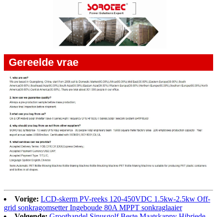
Gereelde vrae
Vorige:
LCD-skerm PV-reeks 120-450VDC 1.5kw-2.5kw Off-
grid sonkragomsetter Ingeboude 80A MPPT sonkraglaaier
Volgende:
Groothandel Sinusgolf Beste Maatskappy Hibriede