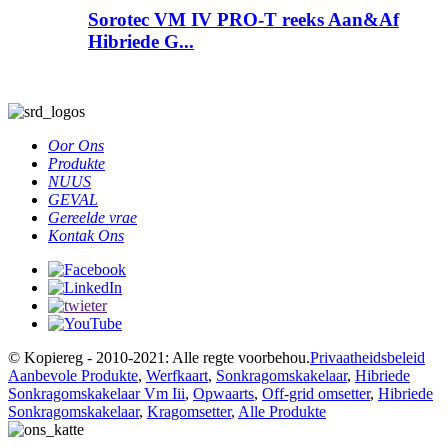
Sorotec VM IV PRO-T reeks Aan&Af
Hibriede G...
Oor Ons
Produkte
NUUS
GEVAL
Gereelde vrae
Kontak Ons
© Kopiereg - 2010-2021: Alle regte voorbehou.
Privaatheidsbeleid
Aanbevole Produkte
,
Werfkaart
,
Sonkragomskakelaar
,
Hibriede
Sonkragomskakelaar Vm Iii
,
Opwaarts
,
Off-grid omsetter
,
Hibriede
Sonkragomskakelaar
,
Kragomsetter
,
Alle Produkte