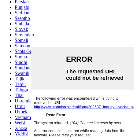
Persian
Punjabi
Serbian
Sesotho
Sinhala
Slovak
Slovenian
Somali
Samoan
Scots Gaelic
Shona
Sindhi
Sundanese
Swahili
Tajik
Tamil
Telugu
Thai
Ukrainian
Urdu
Uzbek
Vietnamese
Welsh
Xhosa
Yiddish