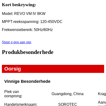
Kort beskrywing:
Model: REVO VM IV 8KW
MPPT-reeksspanning: 120-450VDC
Frekwensiebereik: 50Hz/60Hz
Stuur e-pos aan ons
Produkbesonderhede
Oorsig
Vinnige Besonderhede
Plek van
Guangdong, China
Krag
oorsprong:
Aanv
Handelsmerknaam:
SOROTEC