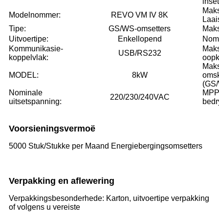
inse
Mak
Modelnommer:
REVO VM IV 8K
Laai
Tipe:
GS/WS-omsetters
Maks
Uitvoertipe:
Enkellopend
Nomi
Kommunikasie-
Maks
USB/RS232
koppelvlak:
oopk
Mak
MODEL:
8kW
omsk
(GS/
Nominale
MPP
220/230/240VAC
uitsetspanning:
bedr
Voorsieningsvermoë
5000 Stuk/Stukke per Maand Energiebergingsomsetters
Verpakking en aflewering
Verpakkingsbesonderhede: Karton, uitvoertipe verpakking
of volgens u vereiste