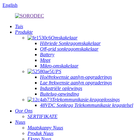
English
Tuis
Produkte
Omskakelaar
Hibriede Sonkragomskakelaar
Off-grid sonkragomskakelaar
Battery
Mppt
Mikro-omskakelaar
UPS
Hoëfrekwensie aanlyn-opgraderings
Lae frekwensie aanlyn opgraderings
Industriële oplewings
Buitelug-opwinding
Telekommunikasie-kragoplossings
48VDC Sonkrag Telekommunikasie kragstelsel
Oor Ons
SERTIFIKATE
Nuus
Maatskappy Nuus
Produk Nuus
Ekspo Nuus