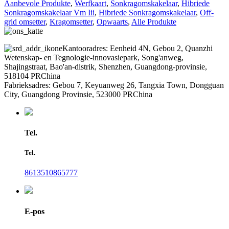
Aanbevole Produkte
,
Werfkaart
,
Sonkragomskakelaar
,
Hibriede
Sonkragomskakelaar Vm Iii
,
Hibriede Sonkragomskakelaar
,
Off-
grid omsetter
,
Kragomsetter
,
Opwaarts
,
Alle Produkte
Kantooradres: Eenheid 4N, Gebou 2, Quanzhi
Wetenskap- en Tegnologie-innovasiepark, Song'anweg,
Shajingstraat, Bao'an-distrik, Shenzhen, Guangdong-provinsie,
518104 PRChina
Fabrieksadres: Gebou 7, Keyuanweg 26, Tangxia Town, Dongguan
City, Guangdong Provinsie, 523000 PRChina
Tel.
Tel.
8613510865777
E-pos