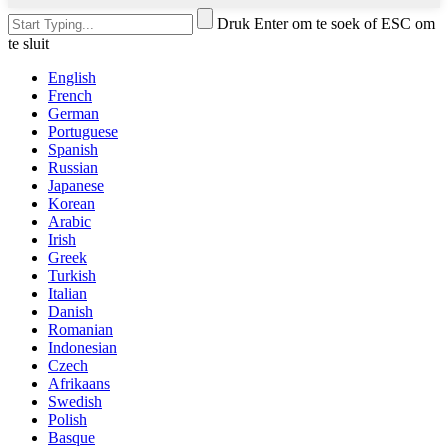
Druk Enter om te soek of ESC om
te sluit
English
French
German
Portuguese
Spanish
Russian
Japanese
Korean
Arabic
Irish
Greek
Turkish
Italian
Danish
Romanian
Indonesian
Czech
Afrikaans
Swedish
Polish
Basque