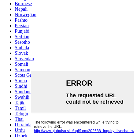
Burmese
Nepali
Norwegian
Pashto
Persian
Punjabi
Serbian
Sesotho
Sinhala
Slovak
Slovenian
Somali
Samoan
Scots Gaelic
Shona
Sindhi
Sundanese
Swahili
Tajik
Tamil
Telugu
Thai
Ukrainian
Urdu
Uzbek