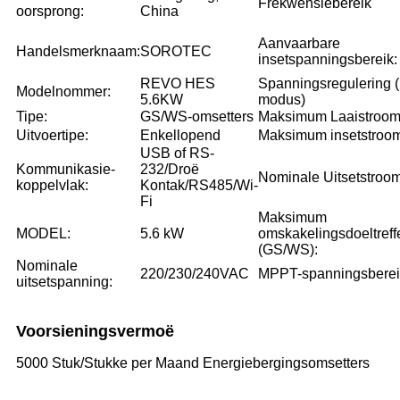
Frekwensiebereik
oorsprong:
China
Aanvaarbare
Handelsmerknaam:
SOROTEC
insetspanningsbereik:
REVO HES
Spanningsregulering (
Modelnommer:
5.6KW
modus)
Tipe:
GS/WS-omsetters
Maksimum Laaistroom
Uitvoertipe:
Enkellopend
Maksimum insetstroo
USB of RS-
Kommunikasie-
232/Droë
Nominale Uitsetstroo
koppelvlak:
Kontak/RS485/Wi-
Fi
Maksimum
MODEL:
5.6 kW
omskakelingsdoeltref
(GS/WS):
Nominale
220/230/240VAC
MPPT-spanningsberei
uitsetspanning:
Voorsieningsvermoë
5000 Stuk/Stukke per Maand Energiebergingsomsetters