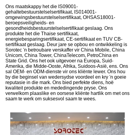
Ons maatskappy het die IS09001-
gehaltebestuurstelselsertifikaat, IS014001-
omgewingsbestuurstelselsertifikaat, OHSAS18001-
beroepsveiligheids- en
gesondheidsbestuurstelselsertifikaat geslaag. Ons
produkte het die Thaise sertifikaat,
energiebesparingsertifikaat, CE-sertifikaat en TUV CB-
sertifikaat geslaag. Deur jare se opbou en ontwikkeling is
Sorotec 'n betroubare verskaffer vir China Mobile, China
Unicom, China Tower, ChinaTelecom, PetroChina en
State Grid. Ons het ook uitgevoer na Europa, Suid-
Amerika, die Midde-Ooste, Afrika, Suidoos-Asië, ens. Ons
sal OEM- en ODM-dienste vir ons kliënte lewer. Ons hou
by die beginsel van wedersydse voordeel en kry 'n goeie
reputasie in die mark. Ons bied perfekte diens, hoë
kwaliteit produkte en mededingende pryse. Ons
verwelkom plaaslike en oorsese kliënte hartlik om met ons
saam te werk om suksesvol saam te wees.