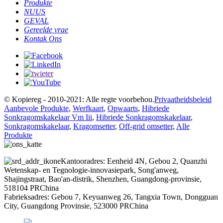
Produkte
NUUS
GEVAL
Gereelde vrae
Kontak Ons
© Kopiereg - 2010-2021: Alle regte voorbehou.
Privaatheidsbeleid
Aanbevole Produkte
,
Werfkaart
,
Opwaarts
,
Hibriede
Sonkragomskakelaar Vm Iii
,
Hibriede Sonkragomskakelaar
,
Sonkragomskakelaar
,
Kragomsetter
,
Off-grid omsetter
,
Alle
Produkte
Kantooradres: Eenheid 4N, Gebou 2, Quanzhi
Wetenskap- en Tegnologie-innovasiepark, Song'anweg,
Shajingstraat, Bao'an-distrik, Shenzhen, Guangdong-provinsie,
518104 PRChina
Fabrieksadres: Gebou 7, Keyuanweg 26, Tangxia Town, Dongguan
City, Guangdong Provinsie, 523000 PRChina