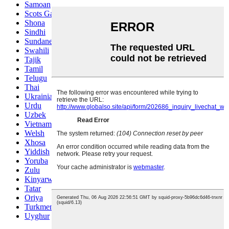
Samoan
Scots Gaelic
Shona
Sindhi
Sundanese
Swahili
Tajik
Tamil
Telugu
Thai
Ukrainian
Urdu
Uzbek
Vietnamese
Welsh
Xhosa
Yiddish
Yoruba
Zulu
Kinyarwanda
Tatar
Oriya
Turkmen
Uyghur