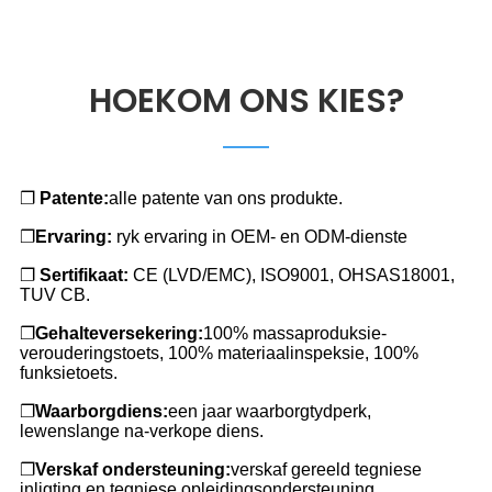
HOEKOM ONS KIES?
❐
Patente:
alle patente van ons produkte.
❐
Ervaring:
ryk ervaring in OEM- en ODM-dienste
❐
Sertifikaat:
CE (LVD/EMC), ISO9001, OHSAS18001,
TUV CB.
❐
Gehalteversekering:
100% massaproduksie-
verouderingstoets, 100% materiaalinspeksie, 100%
funksietoets.
❐
Waarborgdiens:
een jaar waarborgtydperk,
lewenslange na-verkope diens.
❐
Verskaf ondersteuning:
verskaf gereeld tegniese
inligting en tegniese opleidingsondersteuning.