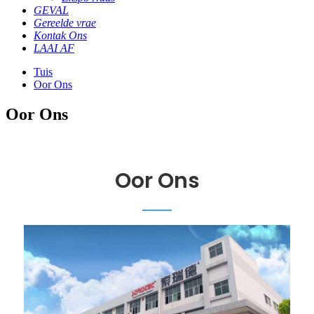
GEVAL
Gereelde vrae
Kontak Ons
LAAI AF
Tuis
Oor Ons
Oor Ons
Oor Ons