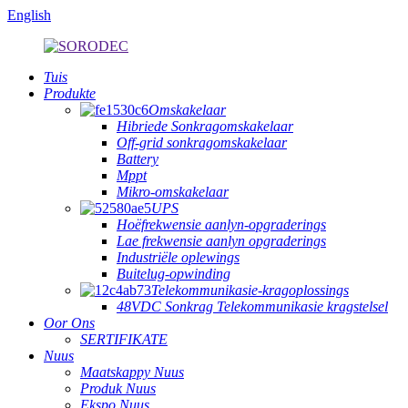
English
Tuis
Produkte
Omskakelaar
Hibriede Sonkragomskakelaar
Off-grid sonkragomskakelaar
Battery
Mppt
Mikro-omskakelaar
UPS
Hoëfrekwensie aanlyn-opgraderings
Lae frekwensie aanlyn opgraderings
Industriële oplewings
Buitelug-opwinding
Telekommunikasie-kragoplossings
48VDC Sonkrag Telekommunikasie kragstelsel
Oor Ons
SERTIFIKATE
Nuus
Maatskappy Nuus
Produk Nuus
Ekspo Nuus